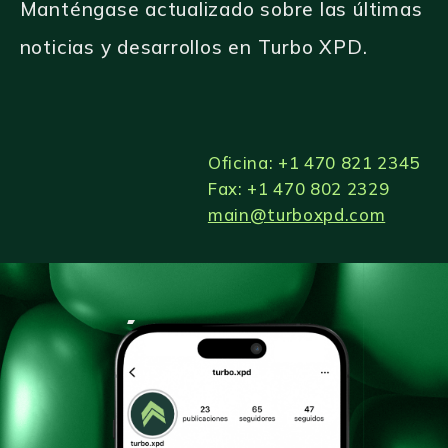
M
a
n
t
é
n
g
a
s
e
a
c
t
u
a
l
i
z
a
d
o
s
o
b
r
e
l
a
s
ú
l
t
i
m
a
s
n
o
t
i
c
i
a
s
y
d
e
s
a
r
r
o
l
l
o
s
e
n
T
u
r
b
o
X
P
D
.
Oficina: +1 470 821 2345
Fax: +1 470 802 2329
main@turboxpd.com
¡SÍGUENOS!